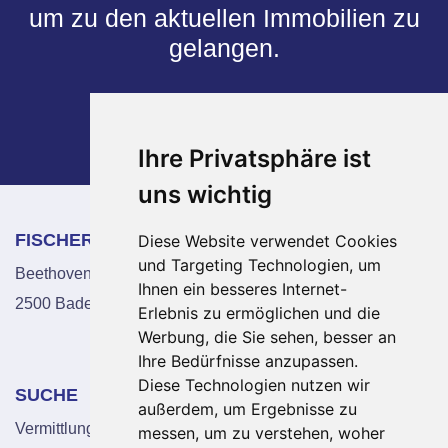
um zu den aktuellen Immobilien zu
gelangen.
IMMOBILIEN
Ihre Privatsphäre ist
uns wichtig
FISCHER IMMO
KONTAKT
Diese Website verwendet Cookies
und Targeting Technologien, um
Beethovengasse 2
Tel.: 0676 3830420
Ihnen ein besseres Internet-
2500 Baden
Fax: 02252 225241
Erlebnis zu ermöglichen und die
office@fischerimmo.at
Werbung, die Sie sehen, besser an
Ihre Bedürfnisse anzupassen.
Diese Technologien nutzen wir
SUCHE
ÜBER UNS
außerdem, um Ergebnisse zu
Vermittlung
Über uns
messen, um zu verstehen, woher